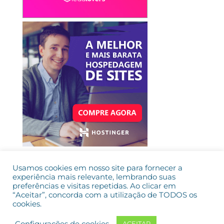
Usamos cookies em nosso site para fornecer a
experiência mais relevante, lembrando suas
preferências e visitas repetidas. Ao clicar em
“Aceitar”, concorda com a utilização de TODOS os
cookies.
© 2025 •
RGARTE®
• todos os direitos reservados |
Atendimento: de seg a sex das 9h às 17h |
Política
Configurações de cookies
ACEITAR