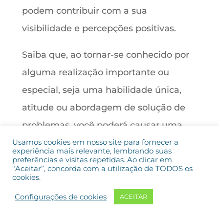
podem contribuir com a sua
visibilidade e percepções positivas.
Saiba que, ao tornar-se conhecido por
alguma realização importante ou
especial, seja uma habilidade única,
atitude ou abordagem de solução de
problemas, você poderá causar uma
impressão ainda mais forte para
Usamos cookies em nosso site para fornecer a
experiência mais relevante, lembrando suas
possíveis empregadores, ou por outro
preferências e visitas repetidas. Ao clicar em
“Aceitar”, concorda com a utilização de TODOS os
lado, deixar transparecer ao seu
cookies.
empregador atual que você pode ser
Configurações de cookies
ACEITAR
indispensável para o cargo ou projeto.