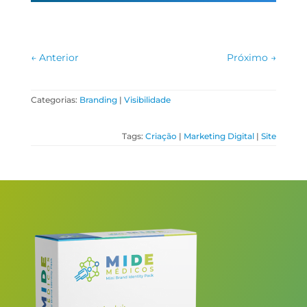
←
Anterior
Próximo
→
Categorias:
Branding
|
Visibilidade
Tags:
Criação
|
Marketing Digital
|
Site